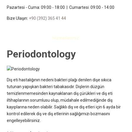
Pazartesi - Cuma: 09:00 - 18:00 | Cumartesi: 09:00 - 14:00
Bize Ulaşın:
+90 (392) 365 41 44
London Dental Care
Anasayfa
Hakkımızda
Hizmetlerimiz
Foto Galeri
Video
İletiş
Periodontology
Diş eti hastalığının nedeni bakteri plağı denilen dişe sıkıca
tutunan yapışkan bakteri tabakasıdır. Dişlerin düzgün
temizlenmemesinden kaynaklanan diş çürükleri ve diş eti
iltihaplarının sorumlusu olup, müdahale edilmediğinde diş
kayıplarına neden olabilir. Sağlıklı diş ve diş etleri için 6 ayda bir
kontrol edilerek diş ve diş etlerinin sağlığımızı bozmasını
engelleyebilirsiniz.